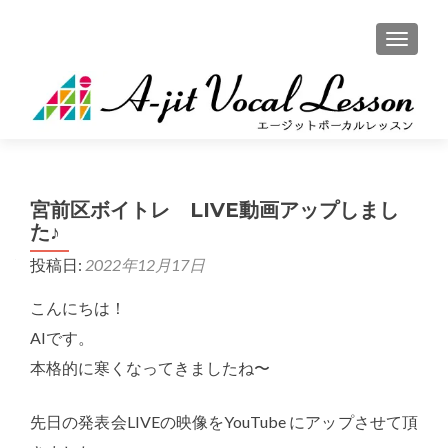
ナビゲ
宮前区ボイトレ LIVE動画アップしまし
た♪
投稿日:
2022年12月17日
こんにちは！
AIです。
本格的に寒くなってきましたね〜
先日の発表会LIVEの映像をYouTube にアップさせて頂