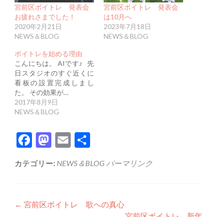
宮前区ボイトレ 発表会
宮前区ボイトレ 発表会
お疲れさまでした！
は10月へ
2020年2月21日
2023年7月18日
NEWS＆BLOG
NEWS＆BLOG
ボイトレを始める理由
こんにちは。 AIです♪ 先
日スタジオのすぐ近くに
看板の設置完成しまし
た。 その効果が…
2017年8月9日
NEWS＆BLOG
Facebook
Mastodon
Email
共
有
カテゴリー:
NEWS＆BLOG
パーマリンク
投
←
宮前区ボイトレ 歌への真心
宮前区ボイトレ 新年