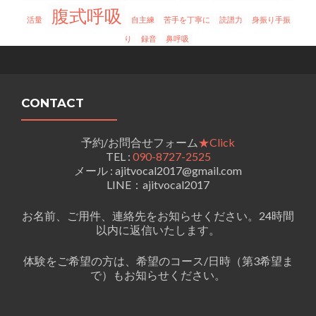
腹式呼吸
活量
自主練
苦手を丁寧に
読譜力
身振り手振
り
録音
鼻呼吸
CONTACT
予約/お問合せフォーム
★Click
TEL :
090-8727-2525
メール : ajitvocal2017@gmail.com
LINE：ajitvocal2017
お名前、ご用件、連絡先をお知らせください。24時間
以内に返信いたします。
体験をご希望の方は、希望のコース/日時（第3希望ま
で）もお知らせください。