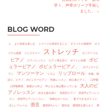
稿
早々、声帯ポリープ手術し
ナ
ました。
→
ビ
ゲ
BLOG WORD
ー
シ
と
より音楽を楽しむ
イメージを体現すること
オリジナル曲製作
オリ
ストレッチ
ョ
ジナル楽曲
ジェスチャー
タングトリル
ピアノ
ポピ
ン
ピアノレッスン
ピアノ弾き語り
ボイトレ効果
ュラーピアノ
ポピュラーピアノ、
ポプュラーピ
マンツーマン
リップロール
アノ
リズム
作曲、弾
語り、ピアノ、ポピュラーピアノ
作曲レッスン
初心者ピアノ、
口呼吸
大人のピ
口呼吸弊害
基礎から学ぶ
声と心と体は繋がっている
アノレッスン
好きな曲を弾く
宮前区ピアノ
宮前平ピアノレッ
スン
宮前平ピアノレッスン、
宮崎台ボーカル、
家でできるボイトレ
滑舌
正しいフォーム
痛気持ちいい
真向法
股関節を柔らかく
肺