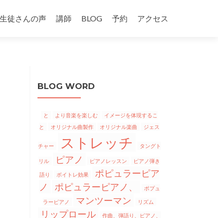
生徒さんの声
講師
BLOG
予約
アクセス
BLOG WORD
と
より音楽を楽しむ
イメージを体現するこ
と
オリジナル曲製作
オリジナル楽曲
ジェス
ストレッチ
チャー
タングト
ピアノ
リル
ピアノレッスン
ピアノ弾き
ポピュラーピア
語り
ボイトレ効果
ノ
ポピュラーピアノ、
ポプュ
マンツーマン
ラーピアノ
リズム
リップロール
作曲、弾語り、ピアノ、