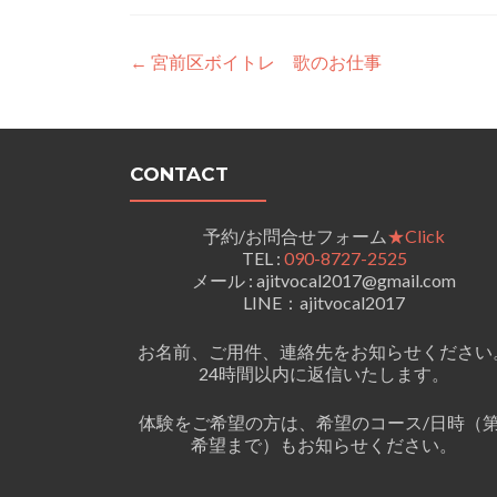
投
←
宮前区ボイトレ 歌のお仕事
稿
ナ
CONTACT
ビ
ゲ
予約/お問合せフォーム
★Click
ー
TEL :
090-8727-2525
メール : ajitvocal2017@gmail.com
シ
LINE：ajitvocal2017
ョ
お名前、ご用件、連絡先をお知らせください
ン
24時間以内に返信いたします。
体験をご希望の方は、希望のコース/日時（第
希望まで）もお知らせください。