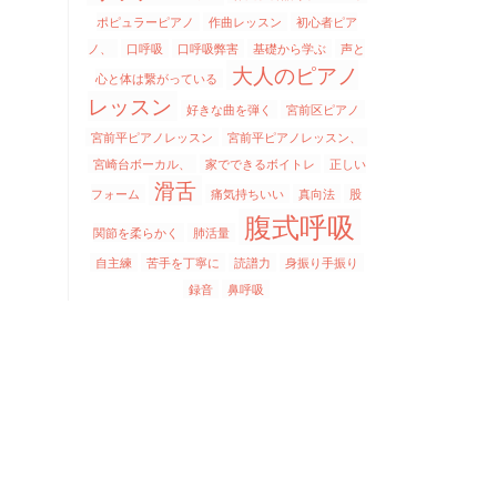
ポピュラーピアノ
作曲レッスン
初心者ピア
ノ、
口呼吸
口呼吸弊害
基礎から学ぶ
声と
大人のピアノ
心と体は繋がっている
レッスン
好きな曲を弾く
宮前区ピアノ
宮前平ピアノレッスン
宮前平ピアノレッスン、
宮崎台ボーカル、
家でできるボイトレ
正しい
滑舌
フォーム
痛気持ちいい
真向法
股
腹式呼吸
関節を柔らかく
肺活量
自主練
苦手を丁寧に
読譜力
身振り手振り
録音
鼻呼吸