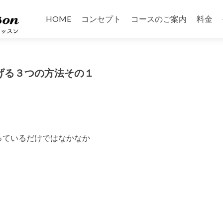
コ
ン
HOME
コンセプト
コースのご案内
料金
テ
ン
ツ
へ
げる３つの方法その１
ス
キ
ッ
プ
っているだけではなかなか