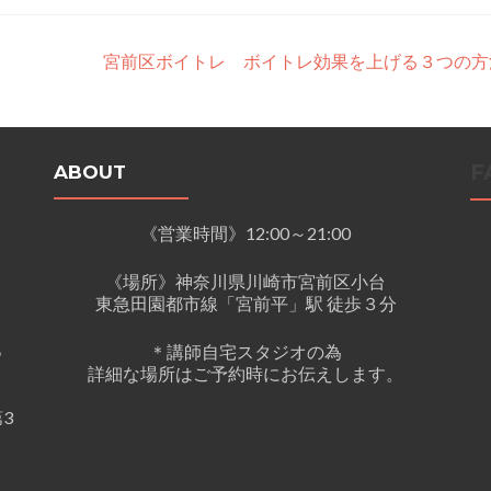
宮前区ボイトレ ボイトレ効果を上げる３つの方
F
ABOUT
《営業時間》12:00～21:00
《場所》神奈川県川崎市宮前区小台
東急田園都市線「宮前平」駅 徒歩３分
。
＊講師自宅スタジオの為
詳細な場所はご予約時にお伝えします。
3