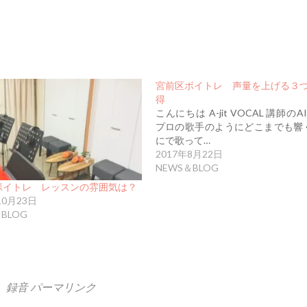
宮前区ボイトレ 声量を上げる３
得
こんにちは A-jit VOCAL 講師のA
プロの歌手のようにどこまでも響
にで歌って…
2017年8月22日
NEWS＆BLOG
ボイトレ レッスンの雰囲気は？
10月23日
BLOG
、
録音
パーマリンク